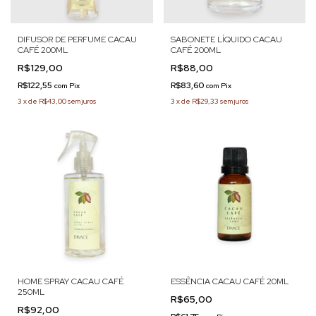
DIFUSOR DE PERFUME CACAU
SABONETE LÍQUIDO CACAU
CAFÉ 200ML
CAFÉ 200ML
R$129,00
R$88,00
R$122,55
R$83,60
com
Pix
com
Pix
3
x
de
R$43,00
sem juros
3
x
de
R$29,33
sem juros
HOME SPRAY CACAU CAFÉ
ESSÊNCIA CACAU CAFÉ 20ML
250ML
R$65,00
R$92,00