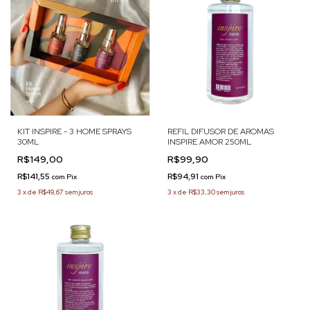
KIT INSPIRE - 3 HOME SPRAYS
REFIL DIFUSOR DE AROMAS
30ML
INSPIRE AMOR 250ML
R$149,00
R$99,90
R$141,55
R$94,91
com
Pix
com
Pix
3
x
de
R$49,67
sem juros
3
x
de
R$33,30
sem juros