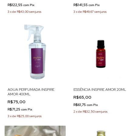
R$122,55
R$141,55
com
Pix
com
Pix
3
x
de
R$43,00
sem juros
3
x
de
R$49,67
sem juros
AGUA PERFUMADA INSPIRE
ESSÊNCIA INSPIRE AMOR 20ML
AMOR 400ML
R$65,00
R$75,00
R$61,75
com
Pix
R$71,25
com
Pix
2
x
de
R$32,50
sem juros
3
x
de
R$25,00
sem juros