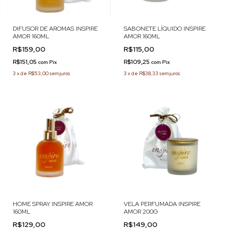
DIFUSOR DE AROMAS INSPIRE
SABONETE LÍQUIDO INSPIRE
AMOR 160ML
AMOR 160ML
R$159,00
R$115,00
R$151,05
R$109,25
com
Pix
com
Pix
3
x
de
R$53,00
sem juros
3
x
de
R$38,33
sem juros
HOME SPRAY INSPIRE AMOR
VELA PERFUMADA INSPIRE
160ML
AMOR 200G
R$129,00
R$149,00