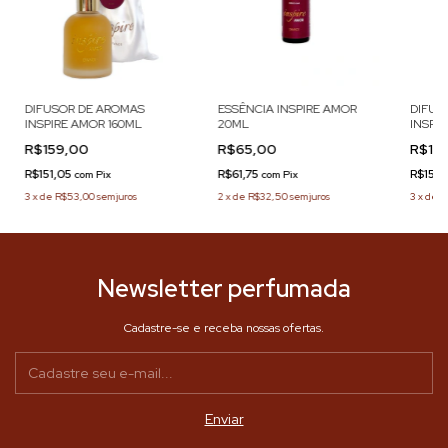
DIFUSOR DE AROMAS
ESSÊNCIA INSPIRE AMOR
DIFUS
INSPIRE AMOR 160ML
20ML
INSPIR
R$159,00
R$65,00
R$15
R$151,05
R$61,75
R$151,
com
Pix
com
Pix
3
x
de
R$53,00
sem juros
2
x
de
R$32,50
sem juros
3
x
de
R
Newsletter perfumada
Cadastre-se e receba nossas ofertas.