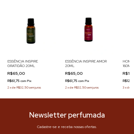
ESSÊNCIA INSPIRE
ESSÊNCIA INSPIRE AMOR
HOME 
GRATIDÃO 20ML
20ML
160ML
R$65,00
R$65,00
R$12
R$61,75
R$61,75
R$122
com
Pix
com
Pix
2
x
de
R$32,50
sem juros
2
x
de
R$32,50
sem juros
3
x
de
R
Newsletter perfumada
Cadastre-se e receba nossas ofertas.