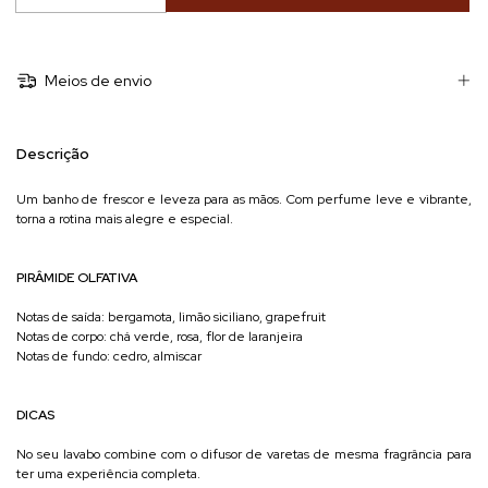
Meios de envio
Descrição
Um banho de frescor e leveza para as mãos. Com perfume leve e vibrante,
torna a rotina mais alegre e especial.
PIRÂMIDE OLFATIVA
Notas de saída: bergamota, limão siciliano, grapefruit
Notas de corpo: chá verde, rosa, flor de laranjeira
Notas de fundo: cedro, almiscar
DICAS
No seu lavabo combine com o difusor de varetas de mesma fragrância para
ter uma experiência completa.