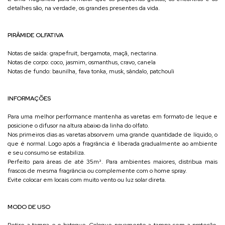
detalhes são, na verdade, os grandes presentes da vida.
PIRÂMIDE OLFATIVA
Notas de saída: grapefruit, bergamota, maçã, nectarina.
Notas de corpo: coco, jasmim, osmanthus, cravo, canela
Notas de fundo: baunilha, fava tonka, musk, sândalo, patchouli
INFORMAÇÕES
Para uma melhor performance mantenha as varetas em formato de leque e
posicione o difusor na altura abaixo da linha do olfato.
Nos primeiros dias as varetas absorvem uma grande quantidade de líquido, o
que é normal. Logo após a fragrância é liberada gradualmente ao ambiente
e seu consumo se estabiliza.
Perfeito para áreas de até 35m². Para ambientes maiores, distribua mais
frascos de mesma fragrância ou complemente com o home spray.
Evite colocar em locais com muito vento ou luz solar direta.
MODO DE USO
Retire a tampa e o batoque. Coloque novamente a tampa sem a proteção.