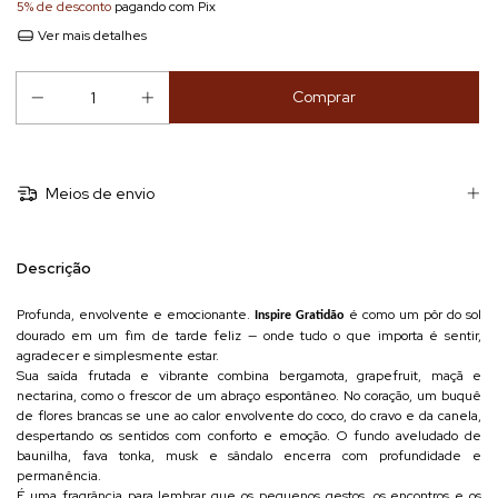
5% de desconto
pagando com Pix
Ver mais detalhes
Meios de envio
Descrição
Profunda, envolvente e emocionante.
é como um pôr do sol
Inspire Gratidão
dourado em um fim de tarde feliz — onde tudo o que importa é sentir,
agradecer e simplesmente estar.
Sua saída frutada e vibrante combina bergamota, grapefruit, maçã e
nectarina, como o frescor de um abraço espontâneo. No coração, um buquê
de flores brancas se une ao calor envolvente do coco, do cravo e da canela,
despertando os sentidos com conforto e emoção. O fundo aveludado de
baunilha, fava tonka, musk e sândalo encerra com profundidade e
permanência.
É uma fragrância para lembrar que os pequenos gestos, os encontros e os