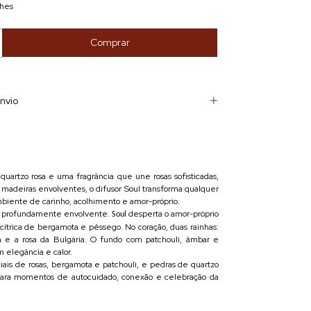
lhes
nvio
uartzo rosa e uma fragrância que une rosas sofisticadas,
e madeiras envolventes, o difusor Soul transforma qualquer
iente de carinho, acolhimento e amor-próprio.
 e profundamente envolvente.
desperta o amor-próprio
Soul
cítrica de bergamota e pêssego. No coração, duas rainhas:
 e a rosa da Bulgária. O fundo com patchouli, âmbar e
 elegância e calor.
ais de rosas, bergamota e patchouli, e pedras de quartzo
 para momentos de autocuidado, conexão e celebração da