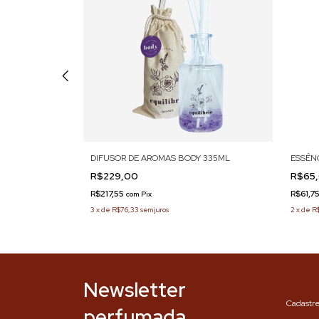
400ML
DIFUSOR DE AROMAS BODY 335ML
ESSÊN
R$229,00
R$65
R$217,55
R$61,7
com
Pix
3
x
de
R$76,33
sem juros
2
x
de
R
Newsletter
Cadastre
perfumada