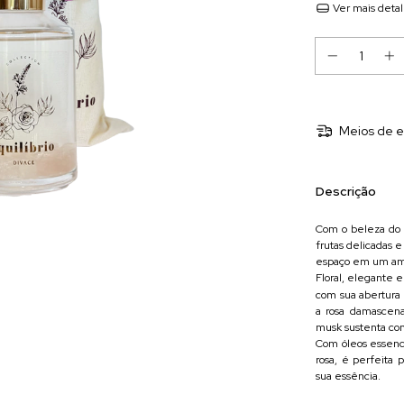
Ver mais deta
Meios de e
Descrição
Com o beleza do q
frutas delicadas 
espaço em um amb
Floral, elegante
com sua abertura 
a rosa damascena
musk sustenta com
Com óleos essenci
rosa, é perfeita
sua essência.