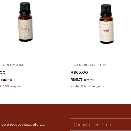
CIA BODY 20ML
ESSÊNCIA SOUL 20ML
,00
R$65,00
5
R$61,75
com
Pix
com
Pix
$32,50
sem juros
2
x
de
R$32,50
sem juros
-se e receba nossas ofertas.