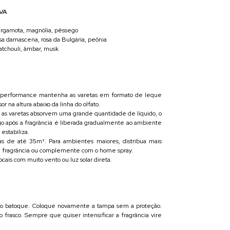
VA
ergamota, magnólia, pêssego
osa damascena, rosa da Bulgária, peônia
atchouli, âmbar, musk
 performance mantenha as varetas em formato de leque
or na altura abaixo da linha do olfato.
s as varetas absorvem uma grande quantidade de líquido, o
o após a fragrância é liberada gradualmente ao ambiente
estabiliza.
eas de até 35m². Para ambientes maiores, distribua mais
 fragrância ou complemente com o home spray.
ocais com muito vento ou luz solar direta.
 o batoque. Coloque novamente a tampa sem a proteção.
no frasco. Sempre que quiser intensificar a fragrância vire