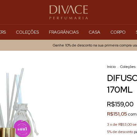
ERS
COLEÇÕES
FRAGRÂNCIAS
CASA
CORPO
Ganhe 10% de desconto na sua primeira compra usan
Início
.
Coleções
DIFUS
170ML
R$159,00
R$151,05
com
3
x de
R$53,00
se
5% de desconto
pa