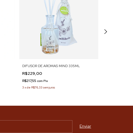
DIFUSOR DE AROMAS MIND 335ML
ESSÊNCIA MIND
R$229,00
R$65,00
R$217,55
R$61,75
com
Pix
com
Pix
3
x
de
R$76,33
sem juros
2
x
de
R$32,50
sem 