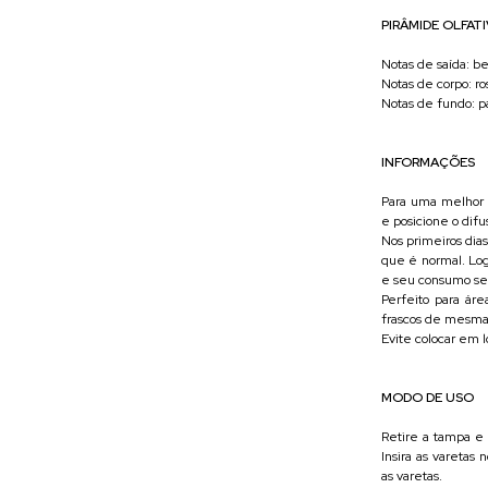
PIRÂMIDE OLFATI
Notas de saída: b
Notas de corpo: r
Notas de fundo: p
INFORMAÇÕES
Para uma melhor
e posicione o difus
Nos primeiros dia
que é normal. Log
e seu consumo se 
Perfeito para ár
frascos de mesma
Evite colocar em l
MODO DE USO
Retire a tampa e
Insira as varetas 
as varetas.