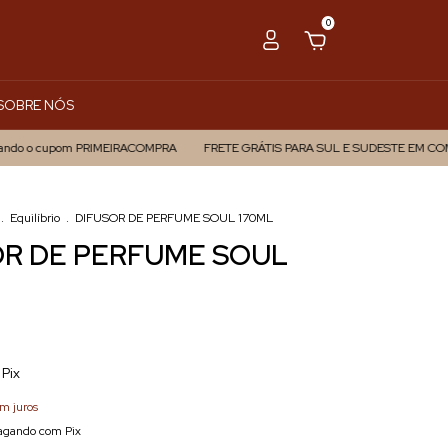
0
SOBRE NÓS
do o cupom PRIMEIRACOMPRA
FRETE GRÁTIS PARA SUL E SUDESTE EM COMPRA
.
Equilíbrio
.
DIFUSOR DE PERFUME SOUL 170ML
OR DE PERFUME SOUL
Pix
m juros
gando com Pix