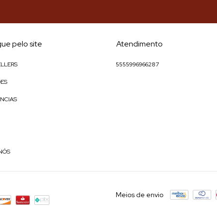
ue pelo site
Atendimento
ELLERS
5555996966287
ES
NCIAS
NÓS
Meios de envio