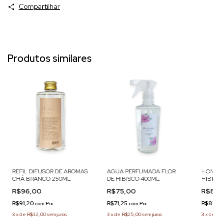
Compartilhar
Produtos similares
REFIL DIFUSOR DE AROMAS
AGUA PERFUMADA FLOR
HOME 
CHÁ BRANCO 250ML
DE HIBISCO 400ML
HIBIS
R$96,00
R$75,00
R$86
R$91,20
R$71,25
R$81,
com
Pix
com
Pix
3
x
de
R$32,00
sem juros
3
x
de
R$25,00
sem juros
3
x
de
R