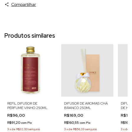
Compartilhar
Produtos similares
REFIL DIFUSOR DE
DIFUSOR DE AROMAS CHÁ
DIFUS
PERFUME VINHO 250ML
BRANCO 250ML
DE HI
R$96,00
R$169,00
R$16
R$91,20
R$160,55
R$160
com
Pix
com
Pix
3
x
de
R$32,00
sem juros
3
x
de
R$56,33
sem juros
3
x
de
R