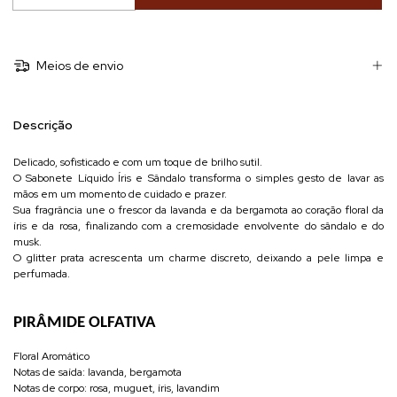
Meios de envio
Descrição
Delicado, sofisticado e com um toque de brilho sutil.
O Sabonete Líquido Íris e Sândalo transforma o simples gesto de lavar as
mãos em um momento de cuidado e prazer.
Sua fragrância une o frescor da lavanda e da bergamota ao coração floral da
íris e da rosa, finalizando com a cremosidade envolvente do sândalo e do
musk.
O glitter prata acrescenta um charme discreto, deixando a pele limpa e
perfumada.
PIRÂMIDE OLFATIVA
Floral Aromático
Notas de saída: lavanda, bergamota
Notas de corpo: rosa, muguet, íris, lavandim