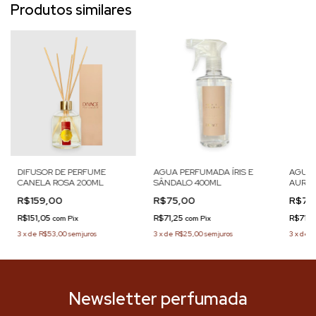
Produtos similares
DIFUSOR DE PERFUME
AGUA PERFUMADA ÍRIS E
AGUA
CANELA ROSA 200ML
SÂNDALO 400ML
AUROR
R$159,00
R$75,00
R$75
R$151,05
R$71,25
R$71,
com
Pix
com
Pix
3
x
de
R$53,00
sem juros
3
x
de
R$25,00
sem juros
3
x
de
R
Newsletter perfumada