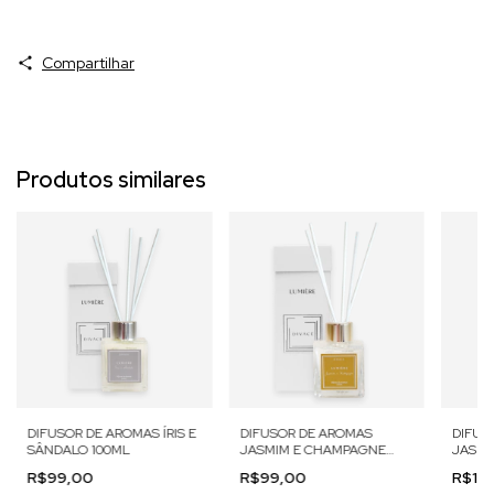
Compartilhar
Produtos similares
DIFUSOR DE AROMAS ÍRIS E
DIFUSOR DE AROMAS
DIFUS
SÂNDALO 100ML
JASMIM E CHAMPAGNE
JASMI
100ML
250ML
R$99,00
R$99,00
R$16